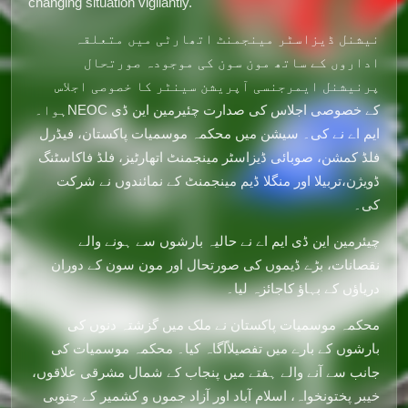
changing situation vigilantly.
نیشنل ڈیزاسٹر مینجمنٹ اتھارٹی میں متعلقہ
اداروں کے ساتھ مون سون کی موجودہ صورتحال
پرنیشنل ایمرجنسی آپریشن سینٹر کا خصوصی اجلاس
ہوا۔NEOC کے خصوصی اجلاس کی صدارت چئیرمین این ڈی
ایم اے نے کی۔ سیشن میں محکمہ موسمیات پاکستان، فیڈرل
فلڈ کمشن، صوبائی ڈیزاسٹر مینجمنٹ اتھارٹیز، فلڈ فاکاسٹنگ
ڈویژن،تربیلا اور منگلا ڈیم مینجمنٹ کے نمائندوں نے شرکت
کی۔
چیئرمین این ڈی ایم اے نے حالیہ بارشوں سے ہونے والے
نقصانات، بڑے ڈیموں کی صورتحال اور مون سون کے دوران
دریاؤں کے بہاؤ کاجائزہ لیا۔
محکمہ موسمیات پاکستان نے ملک میں گزشتہ دنوں کی
بارشوں کے بارے میں تفصیلاًآگاہ کیا۔ محکمہ موسمیات کی
جانب سے آنے والے ہفتے میں پنجاب کے شمال مشرقی علاقوں،
خیبر پختونخواہ، اسلام آباد اور آزاد جموں و کشمیر کے جنوبی