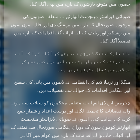
حصوں میں متوقع بارشوں کے بارے میں بھی آگاہ کیا۔
صوبائی ڈیزاسٹر مینجمنٹ اتھارٹیز نے متعلقہ صوبوں کی
موجودہ صورتحال کے بارے میں بریفنگ دی اور حالیہ مون سون
میں ریسکیو اور ریلیف کے لیے اٹھائے گئے اقدامات کے بارے میں
تفصیلاً آگاہ کیا۔
فلڈ فارکاسٹنگ ڈویژن نے سیشن کو آگاہ کیا کہ آنے
والے ہفتے کے دوران بڑے دریاؤں میں کسی قسم کی
سیلابی صورتحال متوقع نہیں ہے۔
منگلا اور تربیلا ڈیم کی انتظامیہ نے ڈیموں میں پانی کی سطح
اور ہنگامی اقدامات کے حوالے سے تفصیلات دیں۔
چیئرمین این ڈی ایم اے نے متعلقہ محکموں کو سیلاب سے ہونے
والے نقصانات کا تخمینہ لگانے اور درست اعداد و شمار جمع
کرنے کی ہدایت کی۔ انہوں نے صوبائی ڈیزاسٹر مینجمنٹ
اتھارٹیز کومون سون کے دوران ہنگامی صورتحال سے نمٹنے کے
لیے اٹھائے جانے وا لے اقدامات کے بارے میں عوام میں آگاہی