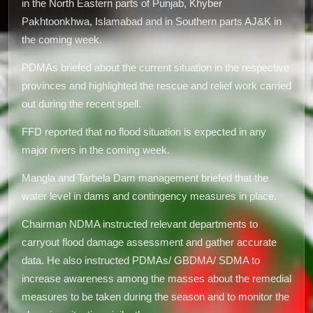
in the North Eastern parts of Punjab, Khyber
Pakhtoonkhwa, Islamabad and in Southern parts AJ&K in
the coming week.
PDMAs briefed about the current situation in the respective
provinces and highlighted the rescue and relief work carried
out during the recent spell.
FFD reported that no flood situation is expected in any
major rivers in the coming week.
Mangla and Tarbela Dam management briefed that the
water level in dams and contingency measures in place.
Chairman NDMA instructed relevant departments to
carryout flood damage assessment and gather accurate
data. He also instructed PDMAs/ GBDMA/ SDMA to
increase awareness among the masses about the remedial
measures to be taken during the season and to monitor the