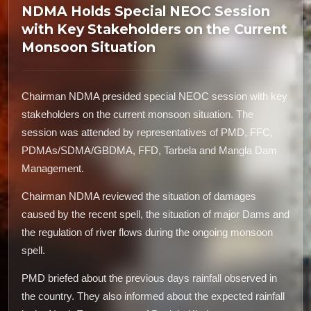
NDMA Holds Special NEOC Session
with Key Stakeholders on the Current
Monsoon Situation
Chairman NDMA presided special NEOC session with key
stakeholders on the current monsoon situation. The
session was attended by representatives of PMD, FFC,
PDMAs/SDMA/GBDMA, FFD, Tarbela and Mangla Dam
Management.
Chairman NDMA reviewed the situation of damages
caused by the recent spell, the situation of major Dams and
the regulation of river flows during the ongoing monsoon
spell.
PMD briefed about the previous days rainfall observed in
the country. They also informed about the expected rainfall