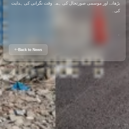
بڑھانے اور موسمی صورتحال کی ہمہ وقت نگرانی کی ہدایت
کی۔
۔
Back to News